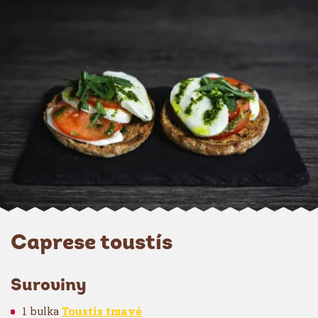
Caprese toustís
Suroviny
1 bulka
Toustís tmavé