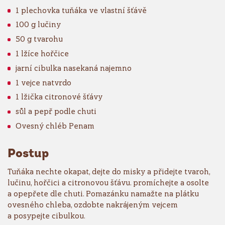
1 plechovka tuňáka ve vlastní šťávě
100 g lučiny
50 g tvarohu
1 lžíce hořčice
jarní cibulka nasekaná najemno
1 vejce natvrdo
1 lžička citronové šťávy
sůl a pepř podle chuti
Ovesný chléb Penam
Postup
Tuňáka nechte okapat, dejte do misky a přidejte tvaroh,
lučinu, hořčici a citronovou šťávu. promíchejte a osolte
a opepřete dle chuti. Pomazánku namažte na plátku
ovesného chleba, ozdobte nakrájeným vejcem
a posypejte cibulkou.